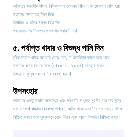
বর্ষাকালে ককসিডিওসিস, নিউক্যাসল রোগসহ বিভিন্ন ইনফেকশন বেশি হয়।
বাচ্চাদের সময়মতো টিকা দিন।
ভিটামিন ও খনিজ সমৃদ্ধ ফিড দিন।
প্রয়োজনে প্রাণিসম্পদ কর্মকর্তার পরামর্শ নিন।
৫. পর্যাপ্ত খাবার ও বিশুদ্ধ পানি দিন
বৃষ্টির কারণে খাবার নষ্ট হয়ে যেতে পারে, যা ডায়রিয়ার কারণ হতে পারে।
বাচ্চাদের জন্য বিশেষ ফিড (starter feed) ব্যবহার করুন।
বিশুদ্ধ ও কুসুম গরম পানি সরবরাহ করুন।
উপসংহার
বর্ষাকালে একটু বাড়তি সচেতনতা এবং পরিচর্যার মাধ্যমে মুরগীর বাচ্চাদের সুস্থ
রাখা সম্ভব। বাচ্চাদের নিরাপদ পরিবেশ, সঠিক খাদ্য এবং নিয়মিত স্বাস্থ্য পরীক্ষা
নিশ্চিত করলে তারা সুস্থভাবে বেড়ে উঠবে এবং ভালো উৎপাদন নিশ্চিত করবে।