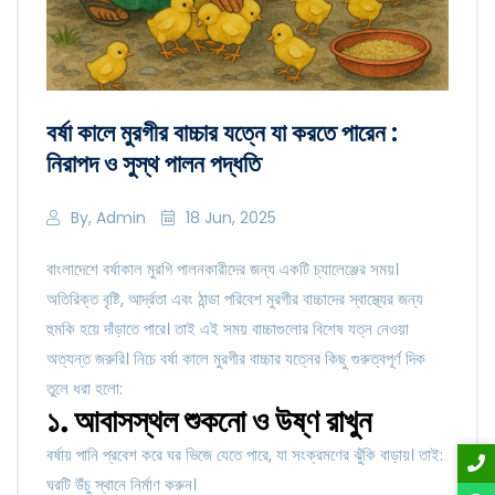
বর্ষা কালে মুরগীর বাচ্চার যত্নে যা করতে পারেন :
নিরাপদ ও সুস্থ পালন পদ্ধতি
By, Admin
18 Jun, 2025
বাংলাদেশে বর্ষাকাল মুরগি পালনকারীদের জন্য একটি চ্যালেঞ্জের সময়।
অতিরিক্ত বৃষ্টি, আর্দ্রতা এবং ঠান্ডা পরিবেশ মুরগীর বাচ্চাদের স্বাস্থ্যের জন্য
হুমকি হয়ে দাঁড়াতে পারে। তাই এই সময় বাচ্চাগুলোর বিশেষ যত্ন নেওয়া
অত্যন্ত জরুরি। নিচে বর্ষা কালে মুরগীর বাচ্চার যত্নের কিছু গুরুত্বপূর্ণ দিক
তুলে ধরা হলো:
১. আবাসস্থল শুকনো ও উষ্ণ রাখুন
বর্ষায় পানি প্রবেশ করে ঘর ভিজে যেতে পারে, যা সংক্রমণের ঝুঁকি বাড়ায়। তাই:
ঘরটি উঁচু স্থানে নির্মাণ করুন।